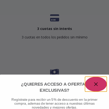
3 cuotas sin interés
3 cuotas en todos los pedidos sin mínimo
10% de descuento
¿QUIERES ACCESO A OFERTAS
EXCLUSIVAS?
Abonando con transferencia bancaria
Regístrate para recibir un 5% de descuento en la primer
compra, ademas de tener acceso a nuestras últimas
novedades y mejores ofertas.