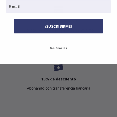
Email
3 cuotas sin interés
¡SUSCRIBIRME!
3 cuotas en todos los pedidos sin mínimo
No, Gracias
10% de descuento
Abonando con transferencia bancaria