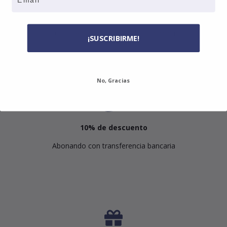
3 cuotas sin interés
3 cuotas en todos los pedidos sin mínimo
¡SUSCRIBIRME!
No, Gracias
10% de descuento
Abonando con transferencia bancaria