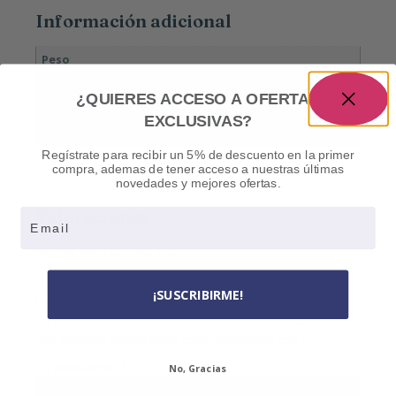
Información adicional
Peso
0,36 kg
¿QUIERES ACCESO A OFERTAS
Dimensiones
EXCLUSIVAS?
24 × 17 × 5 cm
Regístrate para recibir un 5% de descuento en la primer
compra, ademas de tener acceso a nuestras últimas
novedades y mejores ofertas.
Valoraciones
Email
No hay valoraciones aún.
Sé el primero en valorar “Escala de evaluación TDAH-5
¡SUSCRIBIRME!
para niños y adolescentes”
Tu dirección de correo electrónico no será publicada.
Los campos obligatorios están marcados con
*
Tu puntuación
*
No, Gracias