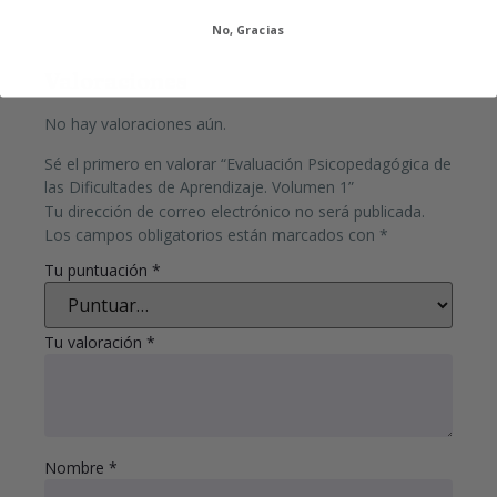
No, Gracias
Valoraciones
No hay valoraciones aún.
Sé el primero en valorar “Evaluación Psicopedagógica de
las Dificultades de Aprendizaje. Volumen 1”
Tu dirección de correo electrónico no será publicada.
Los campos obligatorios están marcados con
*
Tu puntuación
*
Tu valoración
*
Nombre
*