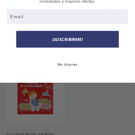
novedades y mejores ofertas.
Email
GIFT CARD $40.000.-
GIFT CARD $30.000.-
¡SUSCRIBIRME!
$
40.000,00
$
30.000,00
Agregar al carrito
Agregar al carrito
No, Gracias
El cuartel de las palabras