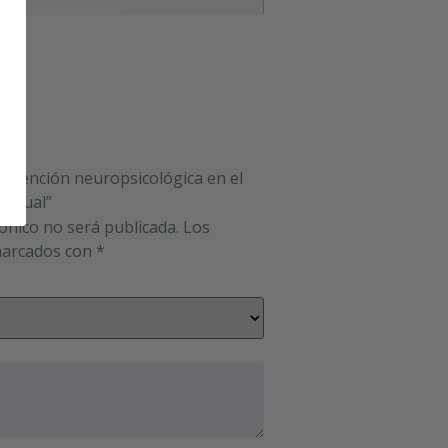
tervención neuropsicológica en el
lectual”
rónico no será publicada.
Los
marcados con
*