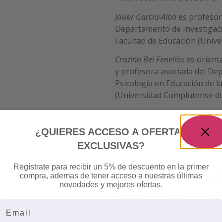
Javier García-Alba
es profesor
Departamento de Investigació
Facultad de Educación (Univ
Cristina Bel Fenellós
es orienta
y profesora asociada del De
Psicología en Educación de l
(Universidad Complutense de
¿QUIERES ACCESO A OFERTAS
Bibliografía completa
(
par
EXCLUSIVAS?
Regístrate para recibir un 5% de descuento en la primer
Información adici
compra, ademas de tener acceso a nuestras últimas
novedades y mejores ofertas.
0,3 kg
Peso
Email
23 × 15 ×
Dimensiones