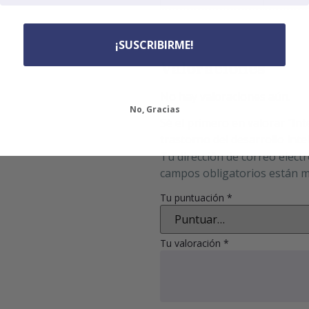
¡SUSCRIBIRME!
Valoraciones
No hay valoraciones aún.
No, Gracias
Sé el primero en valorar “In
trastorno del desarrollo inte
Tu dirección de correo elect
campos obligatorios están 
Tu puntuación
*
Tu valoración
*