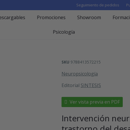
Seguimiento de pedidos
Pu
escargables
Promociones
Showroom
Formac
Psicología
SKU
9788413572215
Neuropsicología
Editorial
SINTESIS
Ver vista previa en PDF
Intervención neur
trastorno del desa