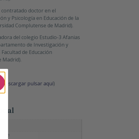
 contratado doctor en el
n y Psicología en Educación de la
ersidad Complutense de Madrid).
dora del colegio Estudio-3 Afanias
partamento de Investigación y
a Facultad de Educación
 Madrid).
a descargar pulsar aquí
)
onal
 1 cm