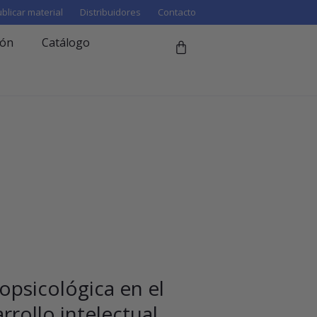
blicar material
Distribuidores
Contacto
ión
Catálogo
opsicológica en el
rrollo intelectual