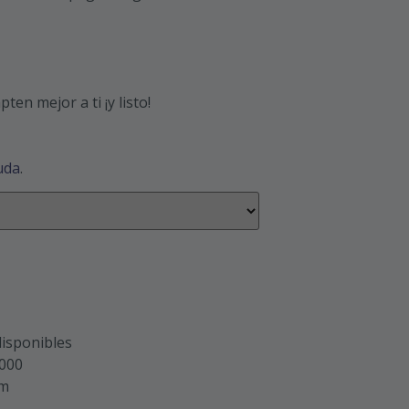
ten mejor a ti ¡y listo!
uda
.
isponibles
.000
om