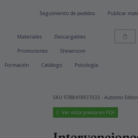
Seguimiento de pedidos
Publicar mate
Materiales
Descargables
Promociones
Showroom
Formación
Catálogo
Psicología
SKU
9788418937033
-
Autismo
Editor
Ver vista previa en PDF
Intervenciones