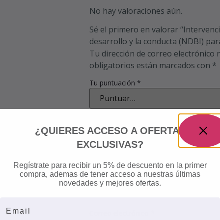
No hay valoraciones aún.
Sé el primero en valorar “Intervenc
desarrollo y la conducta (NDBI) par
Tu dirección de correo electrónico 
obligatorios están marcados con
*
Tu puntuación
*
Tu valoración
*
¿QUIERES ACCESO A OFERTAS
EXCLUSIVAS?
Regístrate para recibir un 5% de descuento en la primer
Nombre
*
compra, ademas de tener acceso a nuestras últimas
novedades y mejores ofertas.
Email
Correo electrónico
*