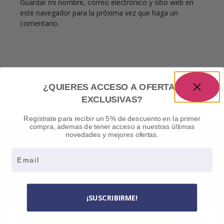
Guardar mi nombre, correo electrónico y sitio web en
este navegador para la próxima vez que haga un
comentario.
¿QUIERES ACCESO A OFERTAS
EXCLUSIVAS?
Regístrate para recibir un 5% de descuento en la primer
compra, ademas de tener acceso a nuestras últimas
novedades y mejores ofertas.
Email
Productos que pueden interesarte
¡SUSCRIBIRME!