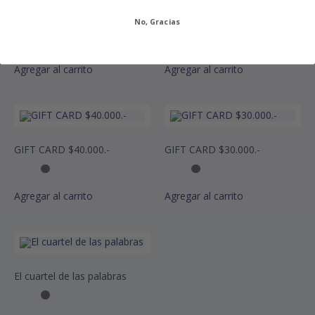
No, Gracias
Dislexia. Guía Integral
GIFT CARD $50.000.-
Agregar al carrito
Agregar al carrito
GIFT CARD $40.000.-
GIFT CARD $30.000.-
Agregar al carrito
Agregar al carrito
El cuartel de las palabras