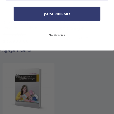
¡SUSCRIBIRME!
Kit para el desarrollo de la
El Enfoque Fonologico
Conciencia Fonológica
$
36.500,00
$
77.000,00
No, Gracias
Agregar al carrito
$
53.900,00
Agregar al carrito