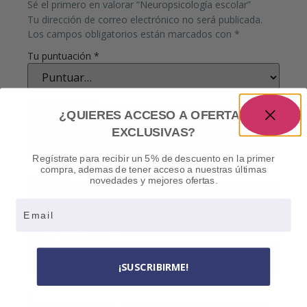
Sé el primero en valorar “Neuropsicología escolar”
Tu dirección de correo electrónico no será publicada.
Los campos obligatorios están marcados con
*
Tu puntuación
*
Tu valoración
*
¿QUIERES ACCESO A OFERTAS
EXCLUSIVAS?
Regístrate para recibir un 5% de descuento en la primer
compra, ademas de tener acceso a nuestras últimas
Nombre
*
novedades y mejores ofertas.
Email
Correo electrónico
*
¡SUSCRIBIRME!
Guardar mi nombre, correo electrónico y sitio web en