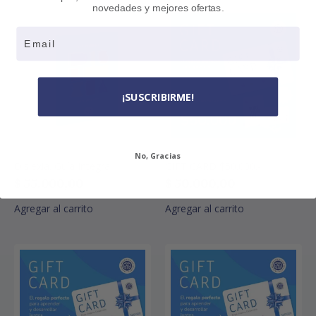
novedades y mejores ofertas.
Email
¡SUSCRIBIRME!
No, Gracias
Dislexia. Guía Integral
GIFT CARD $50.000.-
$
55.000,00
$
50.000,00
Agregar al carrito
Agregar al carrito