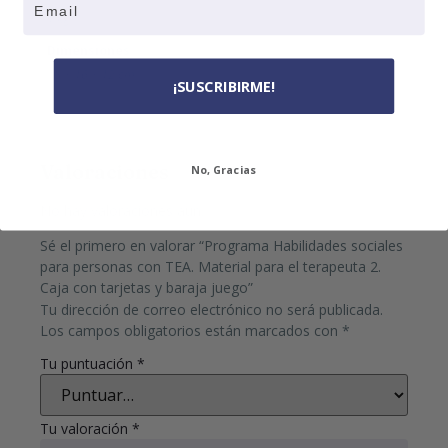
1 kg
Dimensiones
18 × 16 × 12 cm
¡SUSCRIBIRME!
Valoraciones
No, Gracias
No hay valoraciones aún.
Sé el primero en valorar “Programa Habilidades sociales
para personas con TEA. Material para el terapeuta 2.
Caja con tarjetas y baraja juego”
Tu dirección de correo electrónico no será publicada.
Los campos obligatorios están marcados con
*
Tu puntuación
*
Tu valoración
*