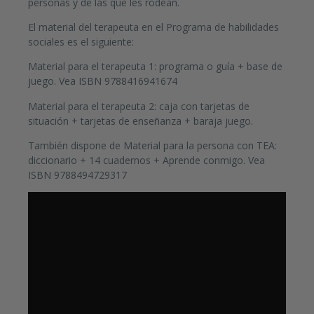
personas y de las que les rodean.
El material del terapeuta en el Programa de habilidades
sociales es el siguiente:
Material para el terapeuta 1: programa o guía + base de
juego. Vea ISBN 9788416941674
Material para el terapeuta 2: caja con tarjetas de
situación + tarjetas de enseñanza + baraja juego.
También dispone de Material para la persona con TEA:
diccionario + 14 cuadernos + Aprende conmigo. Vea
ISBN 9788494729317