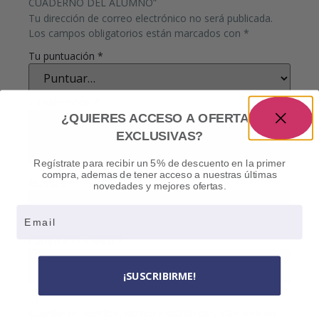
CUADERNO DEL ALUMNO”
Tu dirección de correo electrónico no será publicada.
Los campos obligatorios están marcados con
*
Tu puntuación
*
Tu valoración
*
¿QUIERES ACCESO A OFERTAS
EXCLUSIVAS?
Regístrate para recibir un 5% de descuento en la primer
compra, ademas de tener acceso a nuestras últimas
Nombre
*
novedades y mejores ofertas.
Email
Correo electrónico
*
¡SUSCRIBIRME!
Guardar mi nombre, correo electrónico y sitio web en