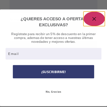
¿QUIERES ACCESO A OFERTAS
Nombre
*
EXCLUSIVAS?
Regístrate para recibir un 5% de descuento en la primer
compra, ademas de tener acceso a nuestras últimas
Correo electrónico
*
novedades y mejores ofertas.
Email
Guardar mi nombre, correo electrónico y sitio web en
este navegador para la próxima vez que haga un
¡SUSCRIBIRME!
comentario.
No, Gracias