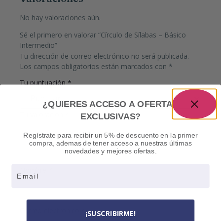
No hay valoraciones aún.
Sé el primero en valorar “Círculo de Sílabas – Básico
Intermedio”
Tu dirección de correo electrónico no será publicada.
Los campos obligatorios están marcados con
*
Tu puntuación
*
¿QUIERES ACCESO A OFERTAS
Tu valoración
*
EXCLUSIVAS?
Regístrate para recibir un 5% de descuento en la primer
compra, ademas de tener acceso a nuestras últimas
novedades y mejores ofertas.
Email
Nombre
*
Correo electrónico
*
¡SUSCRIBIRME!