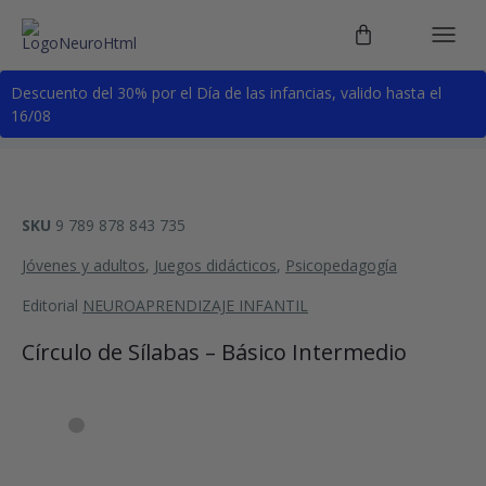
Descuento del 30% por el Día de las infancias, valido hasta el
16/08
SKU
9 789 878 843 735
Jóvenes y adultos
,
Juegos didácticos
,
Psicopedagogía
Editorial
NEUROAPRENDIZAJE INFANTIL
Círculo de Sílabas – Básico Intermedio