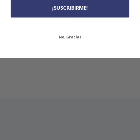
Correo electrónico
*
¡SUSCRIBIRME!
Guardar mi nombre, correo electr
No, Gracias
para la próxima vez que haga un