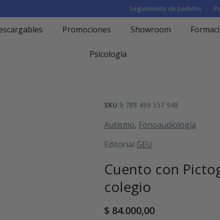
Seguimiento de pedidos
Pu
escargables
Promociones
Showroom
Formac
Psicología
SKU
9 788 499 157 948
Autismo
,
Fonoaudiología
Editorial
GEU
Cuento con Pictog
colegio
$
84.000,00