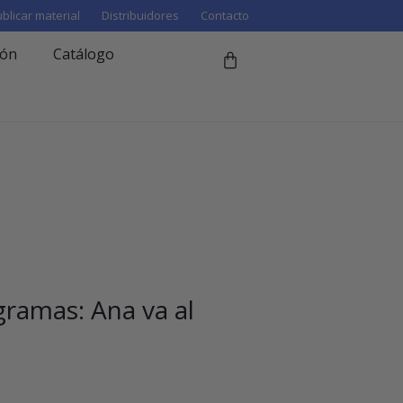
blicar material
Distribuidores
Contacto
ión
Catálogo
ramas: Ana va al