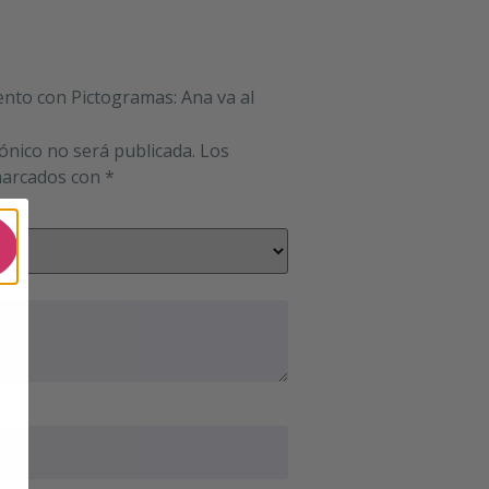
ento con Pictogramas: Ana va al
rónico no será publicada.
Los
marcados con
*