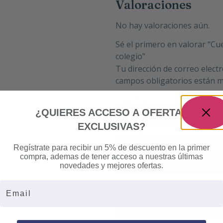
Valoraciones
No hay valoraciones aún.
Sé el primero en valorar “Cu
colegio”
Tu dirección de correo elect
campos obligatorios están 
Tu puntuación
*
¿QUIERES ACCESO A OFERTAS
EXCLUSIVAS?
Tu valoración
*
Regístrate para recibir un 5% de descuento en la primer
compra, ademas de tener acceso a nuestras últimas
novedades y mejores ofertas.
Email
Nombre
*