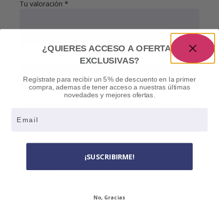
Tu valoración
*
¿QUIERES ACCESO A OFERTAS
Nombre
*
EXCLUSIVAS?
Regístrate para recibir un 5% de descuento en la primer
compra, ademas de tener acceso a nuestras últimas
novedades y mejores ofertas.
Correo electrónico
*
Email
Guardar mi nombre, correo electrónico y sitio web en
¡SUSCRIBIRME!
este navegador para la próxima vez que haga un
comentario.
No, Gracias