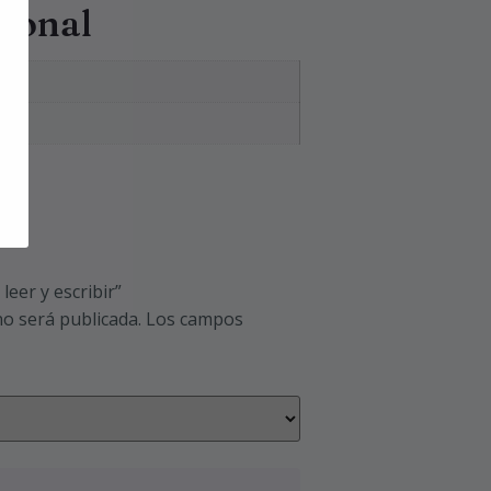
cional
leer y escribir”
no será publicada.
Los campos