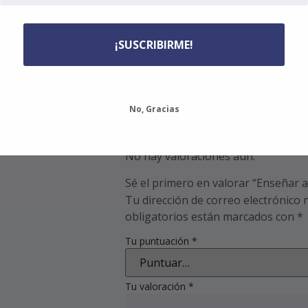
Información adi
¡SUSCRIBIRME!
0,5 kg
Peso
24 × 17 × 1 cm
Dimensiones
No, Gracias
Valoraciones
No hay valoraciones aún.
Sé el primero en valorar “Enseñar a 
Tu dirección de correo electrónico 
obligatorios están marcados con
*
Tu puntuación
*
Tu valoración
*