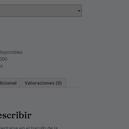
isponibles
.000
om
icional
Valoraciones (0)
escribir
ientarse en el barullo de la