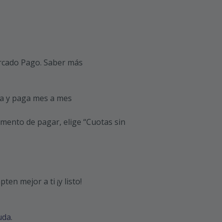
cado Pago.
Saber más
a y paga mes a mes
omento de pagar, elige “Cuotas sin
ten mejor a ti ¡y listo!
uda
.