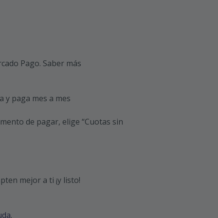
cado Pago.
Saber más
a y paga mes a mes
omento de pagar, elige “Cuotas sin
ten mejor a ti ¡y listo!
uda
.