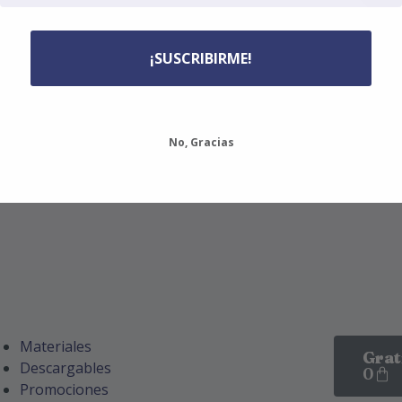
¡SUSCRIBIRME!
No, Gracias
Materiales
Grat
Descargables
0
Promociones