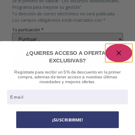
Sé el primero en valorar “Los Recursos Motivacionales.
Programa para mejorar su gestión”
Tu dirección de correo electrónico no será publicada.
Los campos obligatorios están marcados con
*
Tu puntuación
*
Tu valoración
*
¿QUIERES ACCESO A OFERTAS
EXCLUSIVAS?
Regístrate para recibir un 5% de descuento en la primer
compra, ademas de tener acceso a nuestras últimas
novedades y mejores ofertas.
Nombre
*
Email
Correo electrónico
*
¡SUSCRIBIRME!