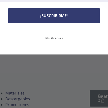
¡SUSCRIBIRME!
No, Gracias
Materiales
Grat
Descargables
0
Promociones