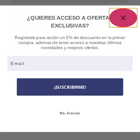
Nombre
*
¿QUIERES ACCESO A OFERTAS
EXCLUSIVAS?
Correo electrónico
*
Regístrate para recibir un 5% de descuento en la primer
compra, ademas de tener acceso a nuestras últimas
novedades y mejores ofertas.
Email
Guardar mi nombre, correo electrónico y sitio web en
este navegador para la próxima vez que haga un
comentario.
¡SUSCRIBIRME!
No, Gracias