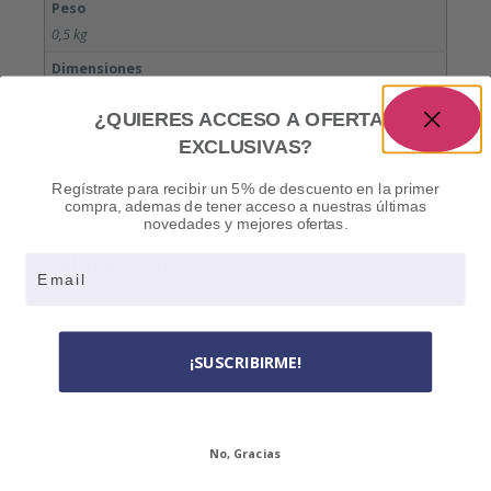
Peso
0,5 kg
Dimensiones
30 × 20 × 3 cm
¿QUIERES ACCESO A OFERTAS
Autor
EXCLUSIVAS?
Florencia Casares, Sofía Pássaro Lorenzo, Agustina Barada
Regístrate para recibir un 5% de descuento en la primer
compra, ademas de tener acceso a nuestras últimas
novedades y mejores ofertas.
Valoraciones
Email
No hay valoraciones aún.
Sé el primero en valorar “Como aprender a estudiar y
¡SUSCRIBIRME!
como estudiar para aprender – TEORICO”
Tu dirección de correo electrónico no será publicada.
Los campos obligatorios están marcados con
*
Tu puntuación
*
No, Gracias