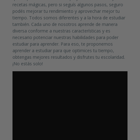
recetas mágicas, pero si seguís algunos pasos, seguro
podés mejorar tu rendimiento y aprovechar mejor tu
tiempo. Todos somos diferentes y a la hora de estudiar
también. Cada uno de nosotros aprende de manera
diversa conforme a nuestras características y es
necesario potenciar nuestras habilidades para poder
estudiar para aprender. Para eso, te proponemos
aprender a estudiar para que optimices tu tiempo,
obtengas mejores resultados y disfrutes tu escolaridad.
¡No estás solo!