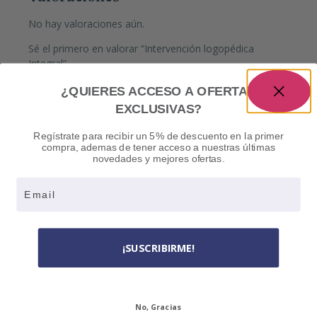
No hay valoraciones aún.
Sé el primero en valorar “Intervención logopédica
Integral”
Tu dirección de correo electrónico no será publicada.
¿QUIERES ACCESO A OFERTAS
Los campos obligatorios están marcados con
*
EXCLUSIVAS?
Tu puntuación
*
Regístrate para recibir un 5% de descuento en la primer
compra, ademas de tener acceso a nuestras últimas
novedades y mejores ofertas.
Tu valoración
*
Email
Nombre
*
¡SUSCRIBIRME!
Correo electrónico
*
No, Gracias