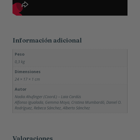
Información adicional
Peso
0,3 kg
Dimensiones
24 × 17 × 1 cm
Autor
Nadia Ahufinger (Coord.) – Laia Cardús
Alfonso Igualada, Gemma Moya, Cristina Mumbardó, Daniel O.
Rodríguez, Rebeca Sánchez, Alberto Sánchez
Valoraciones